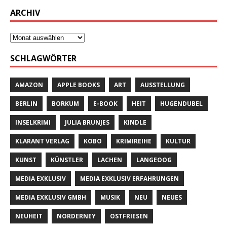
ARCHIV
SCHLAGWÖRTER
AMAZON
APPLE BOOKS
ART
AUSSTELLUNG
BERLIN
BORKUM
E-BOOK
HEIT
HUGENDUBEL
INSELKRIMI
JULIA BRUNJES
KINDLE
KLARANT VERLAG
KOBO
KRIMIREIHE
KULTUR
KUNST
KÜNSTLER
LACHEN
LANGEOOG
MEDIA EXKLUSIV
MEDIA EXKLUSIV ERFAHRUNGEN
MEDIA EXKLUSIV GMBH
MUSIK
NEU
NEUES
NEUHEIT
NORDERNEY
OSTFRIESEN