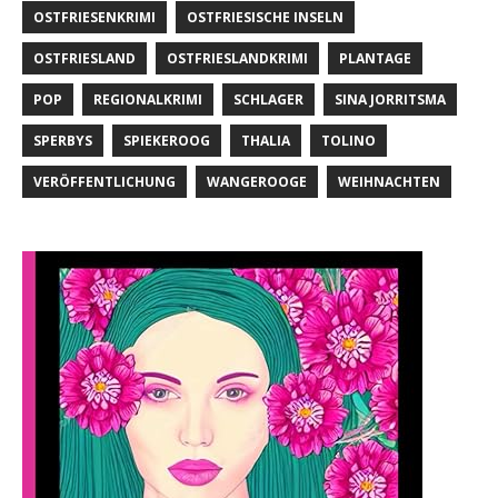
OSTFRIESENKRIMI
OSTFRIESISCHE INSELN
OSTFRIESLAND
OSTFRIESLANDKRIMI
PLANTAGE
POP
REGIONALKRIMI
SCHLAGER
SINA JORRITSMA
SPERBYS
SPIEKEROOG
THALIA
TOLINO
VERÖFFENTLICHUNG
WANGEROOGE
WEIHNACHTEN