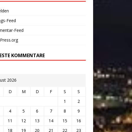
lden
ags-Feed
entar-Feed
Press.org
ESTE KOMMENTARE
ust 2026
D
M
D
F
S
S
1
2
4
5
6
7
8
9
11
12
13
14
15
16
18
19
20
21
22
23