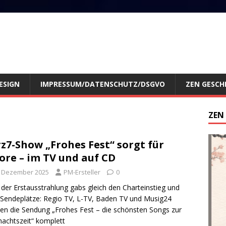
ESIGN
IMPRESSUM/DATENSCHUTZ/DSGVO
ZEN GESCH
ZEN
z7-Show „Frohes Fest“ sorgt für
ore – im TV und auf CD
. Dezember 2025
PM-Ersteller
0
der Erstausstrahlung gabs gleich den Charteinstieg und
Sendeplätze: Regio TV, L-TV, Baden TV und Musig24
len die Sendung „Frohes Fest – die schönsten Songs zur
achtszeit“ komplett