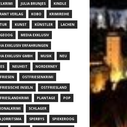
ELKRIMI
JULIA BRUNJES
KINDLE
RANT VERLAG
KOBO
KRIMIREIHE
TUR
KUNST
KÜNSTLER
LACHEN
NGEOOG
MEDIA EXKLUSIV
IA EXKLUSIV ERFAHRUNGEN
IA EXKLUSIV GMBH
MUSIK
NEU
ES
NEUHEIT
NORDERNEY
FRIESEN
OSTFRIESENKRIMI
FRIESISCHE INSELN
OSTFRIESLAND
FRIESLANDKRIMI
PLANTAGE
POP
IONALKRIMI
SCHLAGER
A JORRITSMA
SPERBYS
SPIEKEROOG