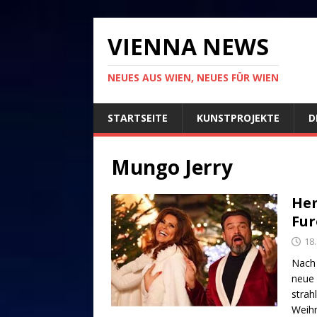
VIENNA NEWS
NEUES AUS WIEN, NEUES FÜR WIEN
STARTSEITE
KUNSTPROJEKTE
D
Mungo Jerry
Her
Fur
18
Nach 
neue 
strah
Weihn