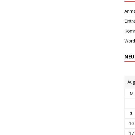
Anme
Eintr
Komm
Word
NEU
Aug
M
3
10
17