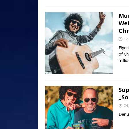
Mun
Wei
Chr
12
Eigen
of Ch
milli
Sup
„So
24.
Der u