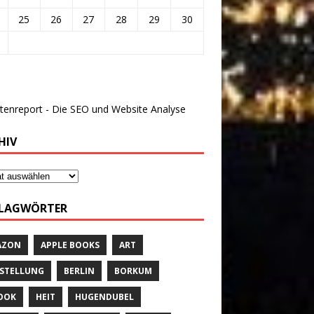
25
26
27
28
29
30
HIV
LAGWÖRTER
AZON
APPLE BOOKS
ART
STELLUNG
BERLIN
BORKUM
OOK
HEIT
HUGENDUBEL