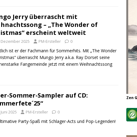
go Jerry überrascht mit
hnachtssong – „The Wonder of
istmas“ erscheint weltweit
. Dezember 2025
PM-Ersteller
0
tlich ist er der Fachmann für Sommerhits. Mit „The Wonder
ristmas“ überrascht Mungo Jerry a.k.a. Ray Dorset seine
onenstarke Fangemeinde jetzt mit einem Weihnachtssong
er-Sommer-Sampler auf CD:
Zen 
mmerfete´25“
 Juni 2025
PM-Ersteller
0
ltimative Party-Spaß mit Schlager-Acts und Pop-Legenden!