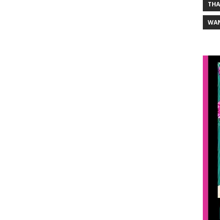
THA
WA