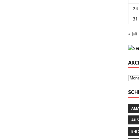
24
31
« Juli
ARC
SCH
AM
AUS
E-B