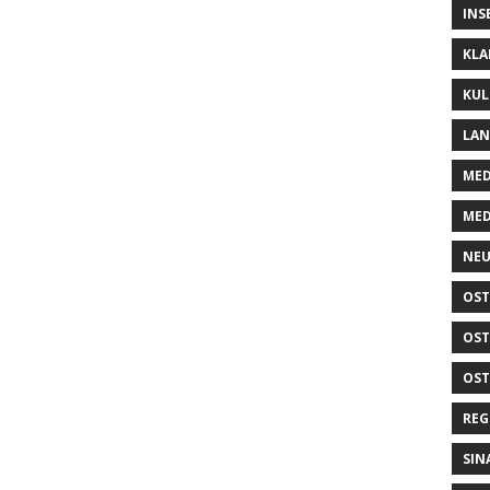
INS
KLA
KUL
LA
MED
MED
NEU
OST
OST
OST
REG
SIN