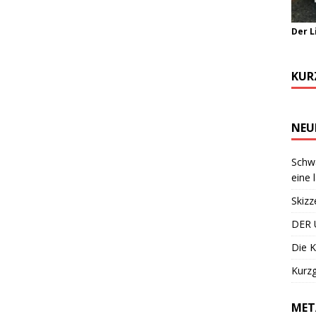
Der L
KUR
NEU
Schwa
eine 
Skizz
DER 
Die K
Kurzg
MET