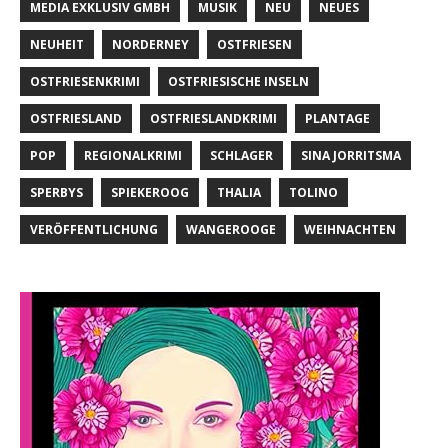
MEDIA EXKLUSIV GMBH
MUSIK
NEU
NEUES
NEUHEIT
NORDERNEY
OSTFRIESEN
OSTFRIESENKRIMI
OSTFRIESISCHE INSELN
OSTFRIESLAND
OSTFRIESLANDKRIMI
PLANTAGE
POP
REGIONALKRIMI
SCHLAGER
SINA JORRITSMA
SPERBYS
SPIEKEROOG
THALIA
TOLINO
VERÖFFENTLICHUNG
WANGEROOGE
WEIHNACHTEN