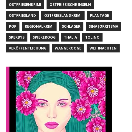
OSTFRIESENKRIMI
OSTFRIESISCHE INSELN
OSTFRIESLAND
OSTFRIESLANDKRIMI
PLANTAGE
POP
REGIONALKRIMI
SCHLAGER
SINA JORRITSMA
SPERBYS
SPIEKEROOG
THALIA
TOLINO
VERÖFFENTLICHUNG
WANGEROOGE
WEIHNACHTEN