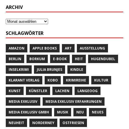
ARCHIV
SCHLAGWÖRTER
AMAZON
APPLE BOOKS
ART
AUSSTELLUNG
BERLIN
BORKUM
E-BOOK
HEIT
HUGENDUBEL
INSELKRIMI
JULIA BRUNJES
KINDLE
KLARANT VERLAG
KOBO
KRIMIREIHE
KULTUR
KUNST
KÜNSTLER
LACHEN
LANGEOOG
MEDIA EXKLUSIV
MEDIA EXKLUSIV ERFAHRUNGEN
MEDIA EXKLUSIV GMBH
MUSIK
NEU
NEUES
NEUHEIT
NORDERNEY
OSTFRIESEN