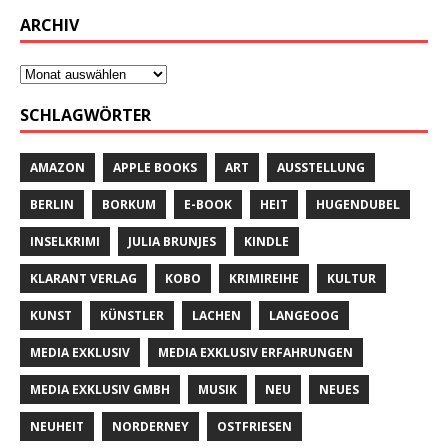
ARCHIV
SCHLAGWÖRTER
AMAZON
APPLE BOOKS
ART
AUSSTELLUNG
BERLIN
BORKUM
E-BOOK
HEIT
HUGENDUBEL
INSELKRIMI
JULIA BRUNJES
KINDLE
KLARANT VERLAG
KOBO
KRIMIREIHE
KULTUR
KUNST
KÜNSTLER
LACHEN
LANGEOOG
MEDIA EXKLUSIV
MEDIA EXKLUSIV ERFAHRUNGEN
MEDIA EXKLUSIV GMBH
MUSIK
NEU
NEUES
NEUHEIT
NORDERNEY
OSTFRIESEN