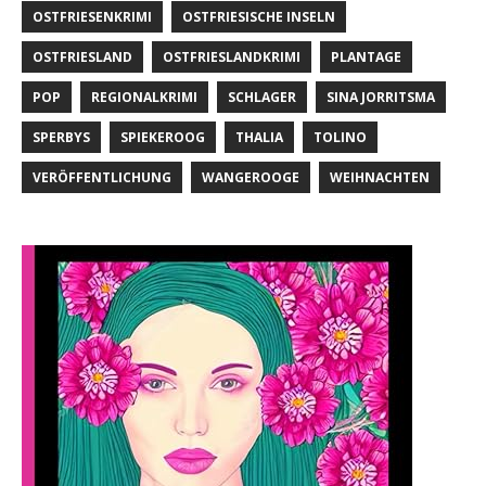
OSTFRIESENKRIMI
OSTFRIESISCHE INSELN
OSTFRIESLAND
OSTFRIESLANDKRIMI
PLANTAGE
POP
REGIONALKRIMI
SCHLAGER
SINA JORRITSMA
SPERBYS
SPIEKEROOG
THALIA
TOLINO
VERÖFFENTLICHUNG
WANGEROOGE
WEIHNACHTEN