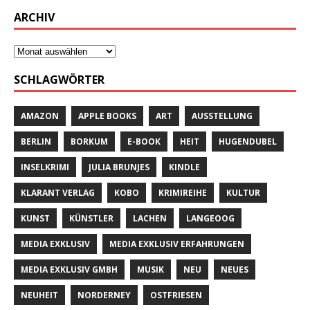
ARCHIV
SCHLAGWÖRTER
AMAZON
APPLE BOOKS
ART
AUSSTELLUNG
BERLIN
BORKUM
E-BOOK
HEIT
HUGENDUBEL
INSELKRIMI
JULIA BRUNJES
KINDLE
KLARANT VERLAG
KOBO
KRIMIREIHE
KULTUR
KUNST
KÜNSTLER
LACHEN
LANGEOOG
MEDIA EXKLUSIV
MEDIA EXKLUSIV ERFAHRUNGEN
MEDIA EXKLUSIV GMBH
MUSIK
NEU
NEUES
NEUHEIT
NORDERNEY
OSTFRIESEN