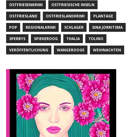
OSTFRIESENKRIMI
OSTFRIESISCHE INSELN
OSTFRIESLAND
OSTFRIESLANDKRIMI
PLANTAGE
POP
REGIONALKRIMI
SCHLAGER
SINA JORRITSMA
SPERBYS
SPIEKEROOG
THALIA
TOLINO
VERÖFFENTLICHUNG
WANGEROOGE
WEIHNACHTEN