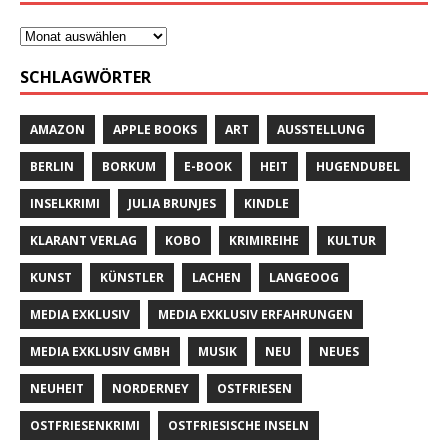
SCHLAGWÖRTER
AMAZON
APPLE BOOKS
ART
AUSSTELLUNG
BERLIN
BORKUM
E-BOOK
HEIT
HUGENDUBEL
INSELKRIMI
JULIA BRUNJES
KINDLE
KLARANT VERLAG
KOBO
KRIMIREIHE
KULTUR
KUNST
KÜNSTLER
LACHEN
LANGEOOG
MEDIA EXKLUSIV
MEDIA EXKLUSIV ERFAHRUNGEN
MEDIA EXKLUSIV GMBH
MUSIK
NEU
NEUES
NEUHEIT
NORDERNEY
OSTFRIESEN
OSTFRIESENKRIMI
OSTFRIESISCHE INSELN