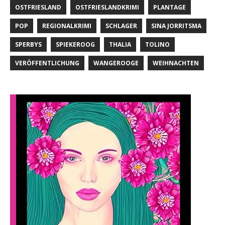
OSTFRIESLAND
OSTFRIESLANDKRIMI
PLANTAGE
POP
REGIONALKRIMI
SCHLAGER
SINA JORRITSMA
SPERBYS
SPIEKEROOG
THALIA
TOLINO
VERÖFFENTLICHUNG
WANGEROOGE
WEIHNACHTEN