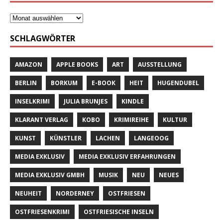
SCHLAGWÖRTER
AMAZON
APPLE BOOKS
ART
AUSSTELLUNG
BERLIN
BORKUM
E-BOOK
HEIT
HUGENDUBEL
INSELKRIMI
JULIA BRUNJES
KINDLE
KLARANT VERLAG
KOBO
KRIMIREIHE
KULTUR
KUNST
KÜNSTLER
LACHEN
LANGEOOG
MEDIA EXKLUSIV
MEDIA EXKLUSIV ERFAHRUNGEN
MEDIA EXKLUSIV GMBH
MUSIK
NEU
NEUES
NEUHEIT
NORDERNEY
OSTFRIESEN
OSTFRIESENKRIMI
OSTFRIESISCHE INSELN