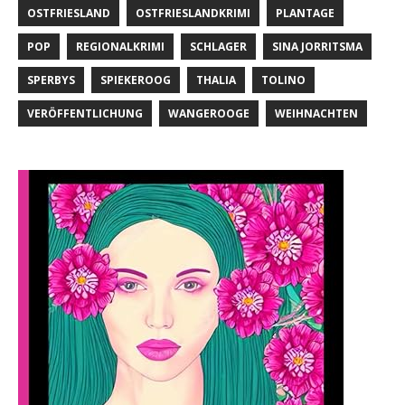
OSTFRIESLAND
OSTFRIESLANDKRIMI
PLANTAGE
POP
REGIONALKRIMI
SCHLAGER
SINA JORRITSMA
SPERBYS
SPIEKEROOG
THALIA
TOLINO
VERÖFFENTLICHUNG
WANGEROOGE
WEIHNACHTEN