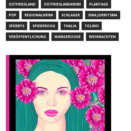
OSTFRIESLAND
OSTFRIESLANDKRIMI
PLANTAGE
POP
REGIONALKRIMI
SCHLAGER
SINA JORRITSMA
SPERBYS
SPIEKEROOG
THALIA
TOLINO
VERÖFFENTLICHUNG
WANGEROOGE
WEIHNACHTEN