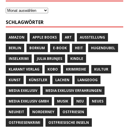
SCHLAGWÖRTER
AMAZON
APPLE BOOKS
ART
AUSSTELLUNG
BERLIN
BORKUM
E-BOOK
HEIT
HUGENDUBEL
INSELKRIMI
JULIA BRUNJES
KINDLE
KLARANT VERLAG
KOBO
KRIMIREIHE
KULTUR
KUNST
KÜNSTLER
LACHEN
LANGEOOG
MEDIA EXKLUSIV
MEDIA EXKLUSIV ERFAHRUNGEN
MEDIA EXKLUSIV GMBH
MUSIK
NEU
NEUES
NEUHEIT
NORDERNEY
OSTFRIESEN
OSTFRIESENKRIMI
OSTFRIESISCHE INSELN