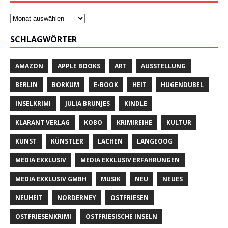
SCHLAGWÖRTER
AMAZON
APPLE BOOKS
ART
AUSSTELLUNG
BERLIN
BORKUM
E-BOOK
HEIT
HUGENDUBEL
INSELKRIMI
JULIA BRUNJES
KINDLE
KLARANT VERLAG
KOBO
KRIMIREIHE
KULTUR
KUNST
KÜNSTLER
LACHEN
LANGEOOG
MEDIA EXKLUSIV
MEDIA EXKLUSIV ERFAHRUNGEN
MEDIA EXKLUSIV GMBH
MUSIK
NEU
NEUES
NEUHEIT
NORDERNEY
OSTFRIESEN
OSTFRIESENKRIMI
OSTFRIESISCHE INSELN