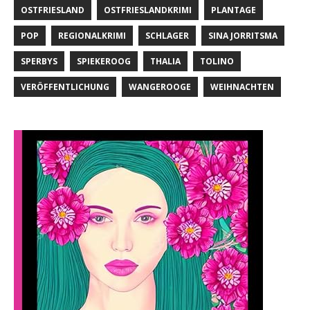
OSTFRIESLAND
OSTFRIESLANDKRIMI
PLANTAGE
POP
REGIONALKRIMI
SCHLAGER
SINA JORRITSMA
SPERBYS
SPIEKEROOG
THALIA
TOLINO
VERÖFFENTLICHUNG
WANGEROOGE
WEIHNACHTEN