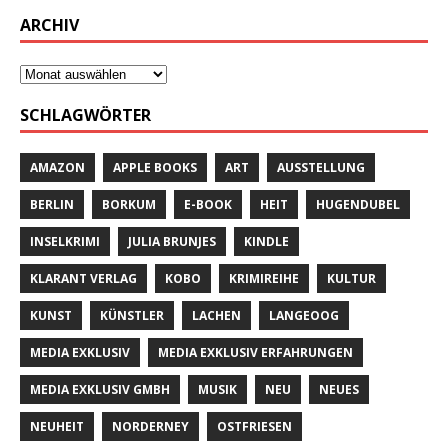
ARCHIV
SCHLAGWÖRTER
AMAZON
APPLE BOOKS
ART
AUSSTELLUNG
BERLIN
BORKUM
E-BOOK
HEIT
HUGENDUBEL
INSELKRIMI
JULIA BRUNJES
KINDLE
KLARANT VERLAG
KOBO
KRIMIREIHE
KULTUR
KUNST
KÜNSTLER
LACHEN
LANGEOOG
MEDIA EXKLUSIV
MEDIA EXKLUSIV ERFAHRUNGEN
MEDIA EXKLUSIV GMBH
MUSIK
NEU
NEUES
NEUHEIT
NORDERNEY
OSTFRIESEN