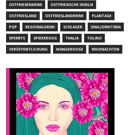
OSTFRIESENKRIMI
OSTFRIESISCHE INSELN
OSTFRIESLAND
OSTFRIESLANDKRIMI
PLANTAGE
POP
REGIONALKRIMI
SCHLAGER
SINA JORRITSMA
SPERBYS
SPIEKEROOG
THALIA
TOLINO
VERÖFFENTLICHUNG
WANGEROOGE
WEIHNACHTEN