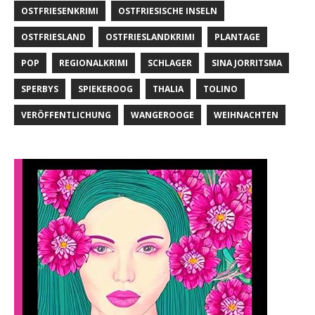
OSTFRIESENKRIMI
OSTFRIESISCHE INSELN
OSTFRIESLAND
OSTFRIESLANDKRIMI
PLANTAGE
POP
REGIONALKRIMI
SCHLAGER
SINA JORRITSMA
SPERBYS
SPIEKEROOG
THALIA
TOLINO
VERÖFFENTLICHUNG
WANGEROOGE
WEIHNACHTEN