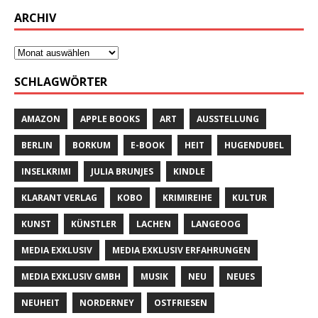
ARCHIV
SCHLAGWÖRTER
AMAZON
APPLE BOOKS
ART
AUSSTELLUNG
BERLIN
BORKUM
E-BOOK
HEIT
HUGENDUBEL
INSELKRIMI
JULIA BRUNJES
KINDLE
KLARANT VERLAG
KOBO
KRIMIREIHE
KULTUR
KUNST
KÜNSTLER
LACHEN
LANGEOOG
MEDIA EXKLUSIV
MEDIA EXKLUSIV ERFAHRUNGEN
MEDIA EXKLUSIV GMBH
MUSIK
NEU
NEUES
NEUHEIT
NORDERNEY
OSTFRIESEN