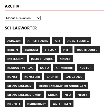
ARCHIV
SCHLAGWÖRTER
AMAZON
APPLE BOOKS
ART
AUSSTELLUNG
BERLIN
BORKUM
E-BOOK
HEIT
HUGENDUBEL
INSELKRIMI
JULIA BRUNJES
KINDLE
KLARANT VERLAG
KOBO
KRIMIREIHE
KULTUR
KUNST
KÜNSTLER
LACHEN
LANGEOOG
MEDIA EXKLUSIV
MEDIA EXKLUSIV ERFAHRUNGEN
MEDIA EXKLUSIV GMBH
MUSIK
NEU
NEUES
NEUHEIT
NORDERNEY
OSTFRIESEN