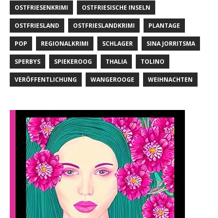
OSTFRIESENKRIMI
OSTFRIESISCHE INSELN
OSTFRIESLAND
OSTFRIESLANDKRIMI
PLANTAGE
POP
REGIONALKRIMI
SCHLAGER
SINA JORRITSMA
SPERBYS
SPIEKEROOG
THALIA
TOLINO
VERÖFFENTLICHUNG
WANGEROOGE
WEIHNACHTEN