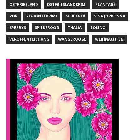
OSTFRIESLAND
OSTFRIESLANDKRIMI
PLANTAGE
POP
REGIONALKRIMI
SCHLAGER
SINA JORRITSMA
SPERBYS
SPIEKEROOG
THALIA
TOLINO
VERÖFFENTLICHUNG
WANGEROOGE
WEIHNACHTEN