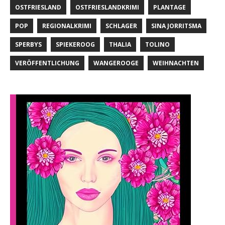
OSTFRIESLAND
OSTFRIESLANDKRIMI
PLANTAGE
POP
REGIONALKRIMI
SCHLAGER
SINA JORRITSMA
SPERBYS
SPIEKEROOG
THALIA
TOLINO
VERÖFFENTLICHUNG
WANGEROOGE
WEIHNACHTEN