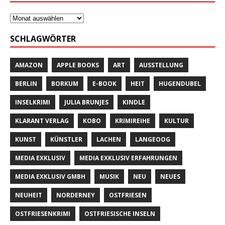
SCHLAGWÖRTER
AMAZON
APPLE BOOKS
ART
AUSSTELLUNG
BERLIN
BORKUM
E-BOOK
HEIT
HUGENDUBEL
INSELKRIMI
JULIA BRUNJES
KINDLE
KLARANT VERLAG
KOBO
KRIMIREIHE
KULTUR
KUNST
KÜNSTLER
LACHEN
LANGEOOG
MEDIA EXKLUSIV
MEDIA EXKLUSIV ERFAHRUNGEN
MEDIA EXKLUSIV GMBH
MUSIK
NEU
NEUES
NEUHEIT
NORDERNEY
OSTFRIESEN
OSTFRIESENKRIMI
OSTFRIESISCHE INSELN