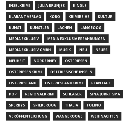
INSELKRIMI
JULIA BRUNJES
KINDLE
KLARANT VERLAG
KOBO
KRIMIREIHE
KULTUR
KUNST
KÜNSTLER
LACHEN
LANGEOOG
MEDIA EXKLUSIV
MEDIA EXKLUSIV ERFAHRUNGEN
MEDIA EXKLUSIV GMBH
MUSIK
NEU
NEUES
NEUHEIT
NORDERNEY
OSTFRIESEN
OSTFRIESENKRIMI
OSTFRIESISCHE INSELN
OSTFRIESLAND
OSTFRIESLANDKRIMI
PLANTAGE
POP
REGIONALKRIMI
SCHLAGER
SINA JORRITSMA
SPERBYS
SPIEKEROOG
THALIA
TOLINO
VERÖFFENTLICHUNG
WANGEROOGE
WEIHNACHTEN