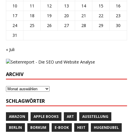
10
11
12
13
14
15
16
17
18
19
20
21
22
23
24
25
26
27
28
29
30
31
« Juli
ARCHIV
SCHLAGWÖRTER
AMAZON
APPLE BOOKS
ART
AUSSTELLUNG
BERLIN
BORKUM
E-BOOK
HEIT
HUGENDUBEL