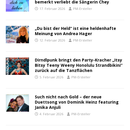
bemerkt verliebt die Sängerin Chey
17. Februar 2026
PM-Ersteller
„Du bist der Held“ ist eine heldenhafte
Meinung von Andrea Hager
12. Februar 2026
PM-Ersteller
Dirndlpunk bringt den Party-Kracher „Itsy
Bitsy Teeny Weeny Honolulu Strandbikini“
zurück auf die Tanzflächen
5. Februar 2026
PM-Ersteller
Such nicht nach Gold – der neue
Duettsong von Dominik Heinz featuring
Janika Anjuli
4. Februar 2026
PM-Ersteller