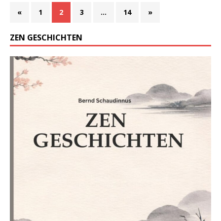
«
1
2
3
…
14
»
ZEN GESCHICHTEN