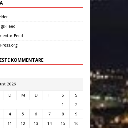
A
lden
ags-Feed
entar-Feed
Press.org
ESTE KOMMENTARE
ust 2026
D
M
D
F
S
S
1
2
4
5
6
7
8
9
11
12
13
14
15
16