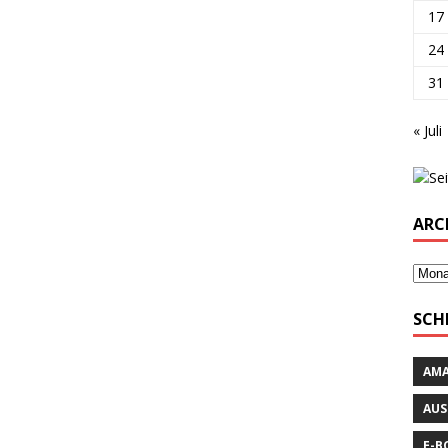
17
24
31
« Juli
ARC
SCH
AM
AUS
E-B