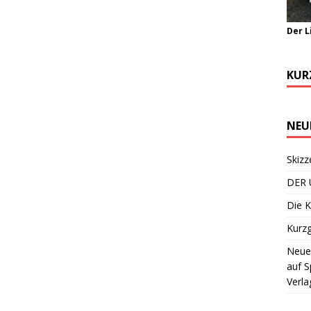
Der L
KUR
NEU
Skizz
DER 
Die K
Kurzg
Neuer
auf S
Verla