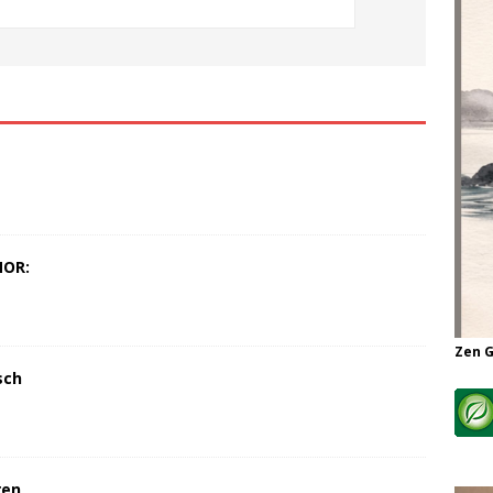
MOR:
Zen 
sch
ren