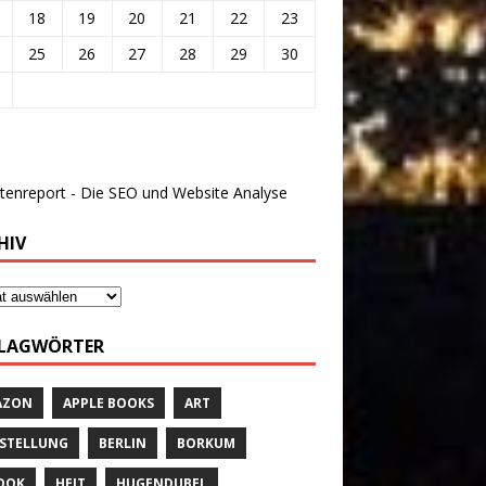
18
19
20
21
22
23
25
26
27
28
29
30
HIV
LAGWÖRTER
AZON
APPLE BOOKS
ART
STELLUNG
BERLIN
BORKUM
OOK
HEIT
HUGENDUBEL