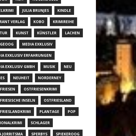
ELKRIMI
JULIA BRUNJES
KINDLE
RANT VERLAG
KOBO
KRIMIREIHE
TUR
KUNST
KÜNSTLER
LACHEN
NGEOOG
MEDIA EXKLUSIV
IA EXKLUSIV ERFAHRUNGEN
IA EXKLUSIV GMBH
MUSIK
NEU
ES
NEUHEIT
NORDERNEY
FRIESEN
OSTFRIESENKRIMI
FRIESISCHE INSELN
OSTFRIESLAND
FRIESLANDKRIMI
PLANTAGE
POP
IONALKRIMI
SCHLAGER
A JORRITSMA
SPERBYS
SPIEKEROOG