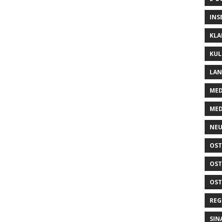
INS
KLA
KUL
LA
MED
MED
NEU
OST
OST
OST
REG
SIN