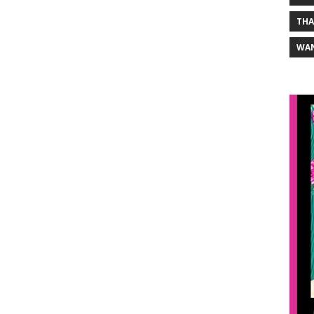
THA
WA