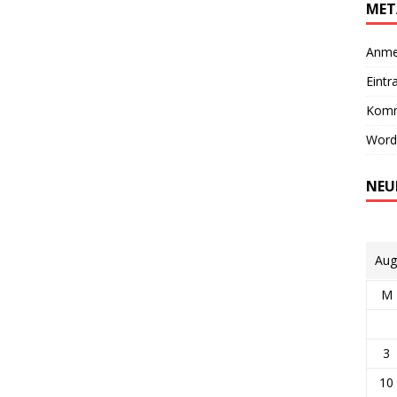
MET
Anme
Eintr
Komm
Word
NEU
Aug
M
3
10