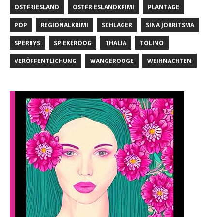
OSTFRIESLAND
OSTFRIESLANDKRIMI
PLANTAGE
POP
REGIONALKRIMI
SCHLAGER
SINA JORRITSMA
SPERBYS
SPIEKEROOG
THALIA
TOLINO
VERÖFFENTLICHUNG
WANGEROOGE
WEIHNACHTEN