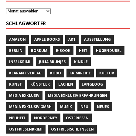
SCHLAGWÖRTER
AMAZON
APPLE BOOKS
ART
AUSSTELLUNG
BERLIN
BORKUM
E-BOOK
HEIT
HUGENDUBEL
INSELKRIMI
JULIA BRUNJES
KINDLE
KLARANT VERLAG
KOBO
KRIMIREIHE
KULTUR
KUNST
KÜNSTLER
LACHEN
LANGEOOG
MEDIA EXKLUSIV
MEDIA EXKLUSIV ERFAHRUNGEN
MEDIA EXKLUSIV GMBH
MUSIK
NEU
NEUES
NEUHEIT
NORDERNEY
OSTFRIESEN
OSTFRIESENKRIMI
OSTFRIESISCHE INSELN