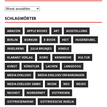
SCHLAGWÖRTER
AMAZON
APPLE BOOKS
ART
AUSSTELLUNG
BERLIN
BORKUM
E-BOOK
HEIT
HUGENDUBEL
INSELKRIMI
JULIA BRUNJES
KINDLE
KLARANT VERLAG
KOBO
KRIMIREIHE
KULTUR
KUNST
KÜNSTLER
LACHEN
LANGEOOG
MEDIA EXKLUSIV
MEDIA EXKLUSIV ERFAHRUNGEN
MEDIA EXKLUSIV GMBH
MUSIK
NEU
NEUES
NEUHEIT
NORDERNEY
OSTFRIESEN
OSTFRIESENKRIMI
OSTFRIESISCHE INSELN