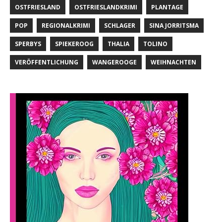
OSTFRIESLAND
OSTFRIESLANDKRIMI
PLANTAGE
POP
REGIONALKRIMI
SCHLAGER
SINA JORRITSMA
SPERBYS
SPIEKEROOG
THALIA
TOLINO
VERÖFFENTLICHUNG
WANGEROOGE
WEIHNACHTEN