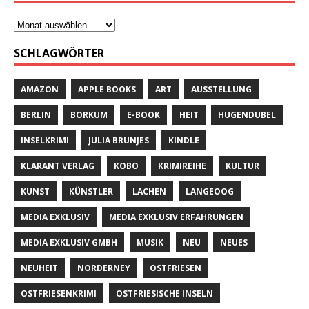
SCHLAGWÖRTER
AMAZON
APPLE BOOKS
ART
AUSSTELLUNG
BERLIN
BORKUM
E-BOOK
HEIT
HUGENDUBEL
INSELKRIMI
JULIA BRUNJES
KINDLE
KLARANT VERLAG
KOBO
KRIMIREIHE
KULTUR
KUNST
KÜNSTLER
LACHEN
LANGEOOG
MEDIA EXKLUSIV
MEDIA EXKLUSIV ERFAHRUNGEN
MEDIA EXKLUSIV GMBH
MUSIK
NEU
NEUES
NEUHEIT
NORDERNEY
OSTFRIESEN
OSTFRIESENKRIMI
OSTFRIESISCHE INSELN