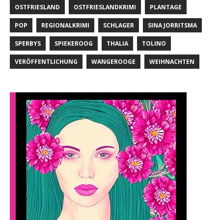
OSTFRIESLAND
OSTFRIESLANDKRIMI
PLANTAGE
POP
REGIONALKRIMI
SCHLAGER
SINA JORRITSMA
SPERBYS
SPIEKEROOG
THALIA
TOLINO
VERÖFFENTLICHUNG
WANGEROOGE
WEIHNACHTEN