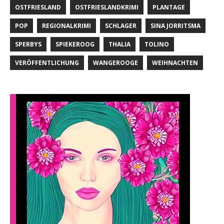
OSTFRIESLAND
OSTFRIESLANDKRIMI
PLANTAGE
POP
REGIONALKRIMI
SCHLAGER
SINA JORRITSMA
SPERBYS
SPIEKEROOG
THALIA
TOLINO
VERÖFFENTLICHUNG
WANGEROOGE
WEIHNACHTEN