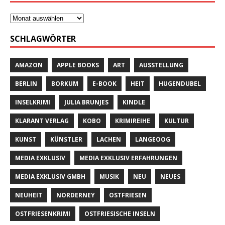
SCHLAGWÖRTER
AMAZON
APPLE BOOKS
ART
AUSSTELLUNG
BERLIN
BORKUM
E-BOOK
HEIT
HUGENDUBEL
INSELKRIMI
JULIA BRUNJES
KINDLE
KLARANT VERLAG
KOBO
KRIMIREIHE
KULTUR
KUNST
KÜNSTLER
LACHEN
LANGEOOG
MEDIA EXKLUSIV
MEDIA EXKLUSIV ERFAHRUNGEN
MEDIA EXKLUSIV GMBH
MUSIK
NEU
NEUES
NEUHEIT
NORDERNEY
OSTFRIESEN
OSTFRIESENKRIMI
OSTFRIESISCHE INSELN