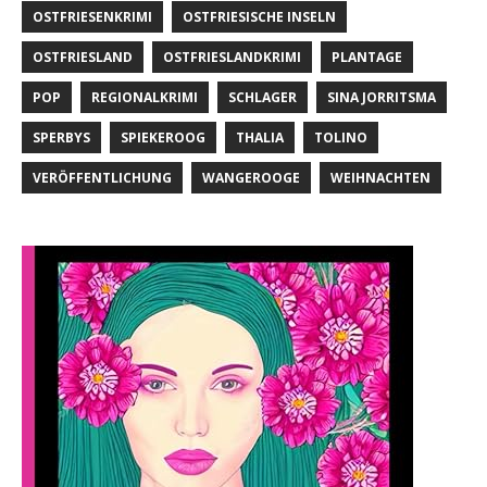
OSTFRIESENKRIMI
OSTFRIESISCHE INSELN
OSTFRIESLAND
OSTFRIESLANDKRIMI
PLANTAGE
POP
REGIONALKRIMI
SCHLAGER
SINA JORRITSMA
SPERBYS
SPIEKEROOG
THALIA
TOLINO
VERÖFFENTLICHUNG
WANGEROOGE
WEIHNACHTEN