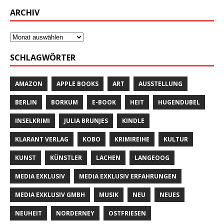
ARCHIV
SCHLAGWÖRTER
AMAZON
APPLE BOOKS
ART
AUSSTELLUNG
BERLIN
BORKUM
E-BOOK
HEIT
HUGENDUBEL
INSELKRIMI
JULIA BRUNJES
KINDLE
KLARANT VERLAG
KOBO
KRIMIREIHE
KULTUR
KUNST
KÜNSTLER
LACHEN
LANGEOOG
MEDIA EXKLUSIV
MEDIA EXKLUSIV ERFAHRUNGEN
MEDIA EXKLUSIV GMBH
MUSIK
NEU
NEUES
NEUHEIT
NORDERNEY
OSTFRIESEN