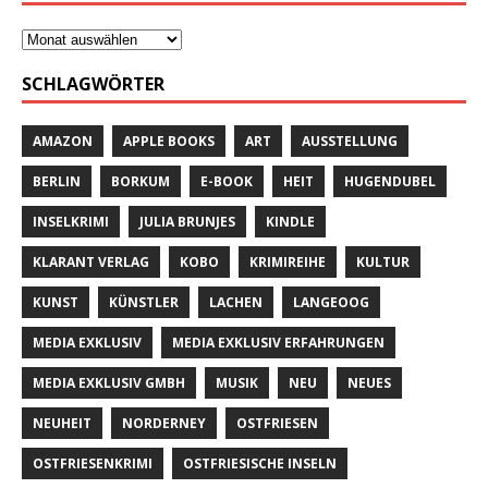
SCHLAGWÖRTER
AMAZON
APPLE BOOKS
ART
AUSSTELLUNG
BERLIN
BORKUM
E-BOOK
HEIT
HUGENDUBEL
INSELKRIMI
JULIA BRUNJES
KINDLE
KLARANT VERLAG
KOBO
KRIMIREIHE
KULTUR
KUNST
KÜNSTLER
LACHEN
LANGEOOG
MEDIA EXKLUSIV
MEDIA EXKLUSIV ERFAHRUNGEN
MEDIA EXKLUSIV GMBH
MUSIK
NEU
NEUES
NEUHEIT
NORDERNEY
OSTFRIESEN
OSTFRIESENKRIMI
OSTFRIESISCHE INSELN