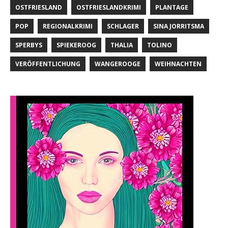
OSTFRIESLAND
OSTFRIESLANDKRIMI
PLANTAGE
POP
REGIONALKRIMI
SCHLAGER
SINA JORRITSMA
SPERBYS
SPIEKEROOG
THALIA
TOLINO
VERÖFFENTLICHUNG
WANGEROOGE
WEIHNACHTEN