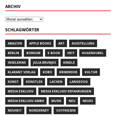
ARCHIV
SCHLAGWÖRTER
AMAZON
APPLE BOOKS
ART
AUSSTELLUNG
BERLIN
BORKUM
E-BOOK
HEIT
HUGENDUBEL
INSELKRIMI
JULIA BRUNJES
KINDLE
KLARANT VERLAG
KOBO
KRIMIREIHE
KULTUR
KUNST
KÜNSTLER
LACHEN
LANGEOOG
MEDIA EXKLUSIV
MEDIA EXKLUSIV ERFAHRUNGEN
MEDIA EXKLUSIV GMBH
MUSIK
NEU
NEUES
NEUHEIT
NORDERNEY
OSTFRIESEN