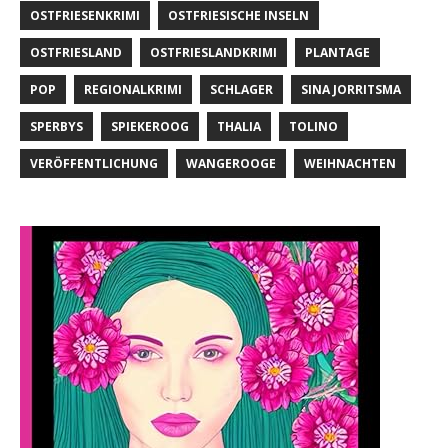
OSTFRIESENKRIMI
OSTFRIESISCHE INSELN
OSTFRIESLAND
OSTFRIESLANDKRIMI
PLANTAGE
POP
REGIONALKRIMI
SCHLAGER
SINA JORRITSMA
SPERBYS
SPIEKEROOG
THALIA
TOLINO
VERÖFFENTLICHUNG
WANGEROOGE
WEIHNACHTEN