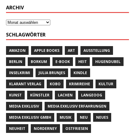
ARCHIV
SCHLAGWÖRTER
AMAZON
APPLE BOOKS
ART
AUSSTELLUNG
BERLIN
BORKUM
E-BOOK
HEIT
HUGENDUBEL
INSELKRIMI
JULIA BRUNJES
KINDLE
KLARANT VERLAG
KOBO
KRIMIREIHE
KULTUR
KUNST
KÜNSTLER
LACHEN
LANGEOOG
MEDIA EXKLUSIV
MEDIA EXKLUSIV ERFAHRUNGEN
MEDIA EXKLUSIV GMBH
MUSIK
NEU
NEUES
NEUHEIT
NORDERNEY
OSTFRIESEN