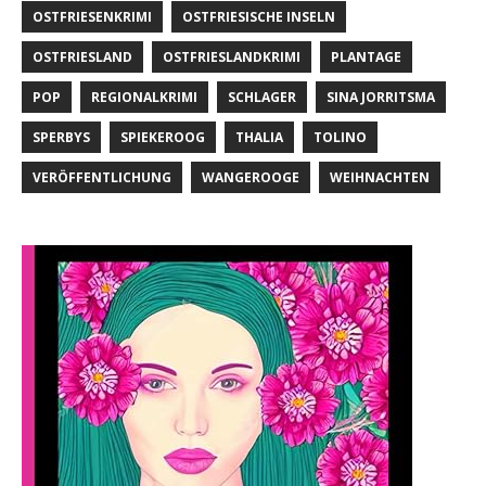
OSTFRIESENKRIMI
OSTFRIESISCHE INSELN
OSTFRIESLAND
OSTFRIESLANDKRIMI
PLANTAGE
POP
REGIONALKRIMI
SCHLAGER
SINA JORRITSMA
SPERBYS
SPIEKEROOG
THALIA
TOLINO
VERÖFFENTLICHUNG
WANGEROOGE
WEIHNACHTEN