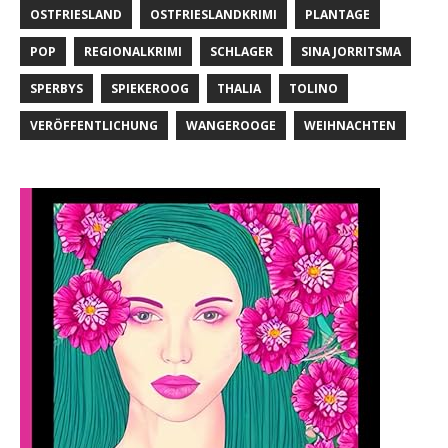
OSTFRIESLAND
OSTFRIESLANDKRIMI
PLANTAGE
POP
REGIONALKRIMI
SCHLAGER
SINA JORRITSMA
SPERBYS
SPIEKEROOG
THALIA
TOLINO
VERÖFFENTLICHUNG
WANGEROOGE
WEIHNACHTEN