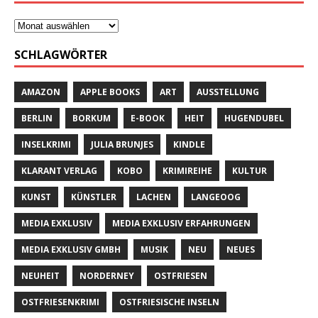
SCHLAGWÖRTER
AMAZON
APPLE BOOKS
ART
AUSSTELLUNG
BERLIN
BORKUM
E-BOOK
HEIT
HUGENDUBEL
INSELKRIMI
JULIA BRUNJES
KINDLE
KLARANT VERLAG
KOBO
KRIMIREIHE
KULTUR
KUNST
KÜNSTLER
LACHEN
LANGEOOG
MEDIA EXKLUSIV
MEDIA EXKLUSIV ERFAHRUNGEN
MEDIA EXKLUSIV GMBH
MUSIK
NEU
NEUES
NEUHEIT
NORDERNEY
OSTFRIESEN
OSTFRIESENKRIMI
OSTFRIESISCHE INSELN