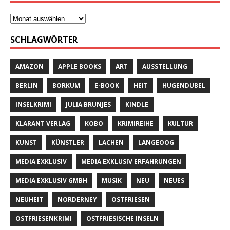
SCHLAGWÖRTER
AMAZON
APPLE BOOKS
ART
AUSSTELLUNG
BERLIN
BORKUM
E-BOOK
HEIT
HUGENDUBEL
INSELKRIMI
JULIA BRUNJES
KINDLE
KLARANT VERLAG
KOBO
KRIMIREIHE
KULTUR
KUNST
KÜNSTLER
LACHEN
LANGEOOG
MEDIA EXKLUSIV
MEDIA EXKLUSIV ERFAHRUNGEN
MEDIA EXKLUSIV GMBH
MUSIK
NEU
NEUES
NEUHEIT
NORDERNEY
OSTFRIESEN
OSTFRIESENKRIMI
OSTFRIESISCHE INSELN