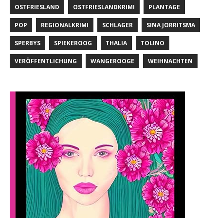
OSTFRIESLAND
OSTFRIESLANDKRIMI
PLANTAGE
POP
REGIONALKRIMI
SCHLAGER
SINA JORRITSMA
SPERBYS
SPIEKEROOG
THALIA
TOLINO
VERÖFFENTLICHUNG
WANGEROOGE
WEIHNACHTEN