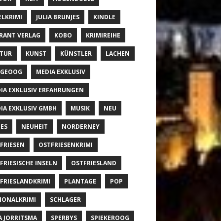
ELKRIMI
JULIA BRUNJES
KINDLE
RANT VERLAG
KOBO
KRIMIREIHE
TUR
KUNST
KÜNSTLER
LACHEN
NGEOOG
MEDIA EXKLUSIV
IA EXKLUSIV ERFAHRUNGEN
IA EXKLUSIV GMBH
MUSIK
NEU
ES
NEUHEIT
NORDERNEY
FRIESEN
OSTFRIESENKRIMI
FRIESISCHE INSELN
OSTFRIESLAND
FRIESLANDKRIMI
PLANTAGE
POP
IONALKRIMI
SCHLAGER
A JORRITSMA
SPERBYS
SPIEKEROOG