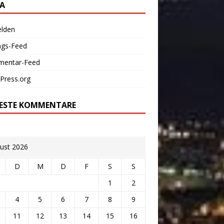
A
lden
ags-Feed
entar-Feed
Press.org
ESTE KOMMENTARE
ust 2026
D
M
D
F
S
S
1
2
4
5
6
7
8
9
11
12
13
14
15
16