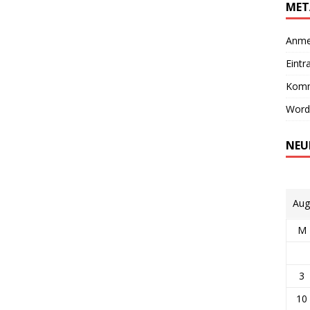
MET
Anme
Eintr
Komm
Word
NEU
Aug
M
3
10