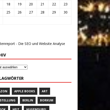
18
19
20
21
22
23
25
26
27
28
29
30
HIV
LAGWÖRTER
AZON
APPLE BOOKS
ART
STELLUNG
BERLIN
BORKUM
OOK
HEIT
HUGENDUBEL