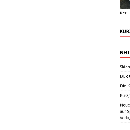
Der L
KUR
NEU
Skizz
DER 
Die K
Kurzg
Neuer
auf S
Verla