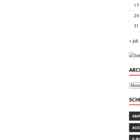
17
24
31
« Juli
ARC
SCH
AM
AUS
E-B