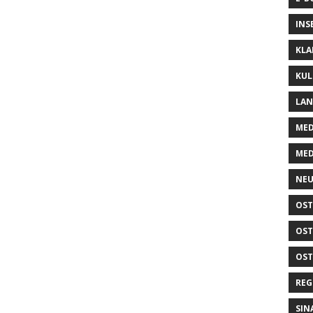
INS
KLA
KUL
LA
MED
MED
NEU
OST
OST
OST
REG
SIN