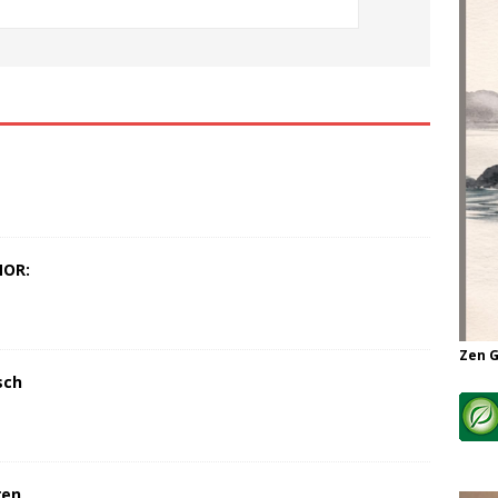
MOR:
Zen 
sch
ren