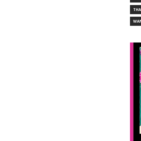
THA
WA