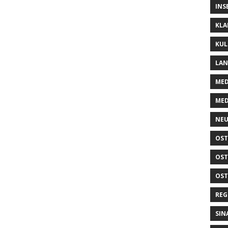
INS
KLA
KUL
LA
MED
MED
NEU
OST
OST
OST
REG
SIN