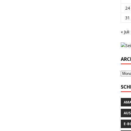
24
31
« Juli
ARC
SCH
AM
AUS
E-B