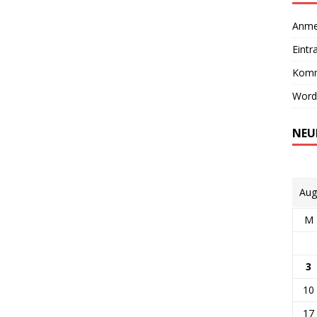
Anme
Eintr
Komm
Word
NEU
Aug
M
3
10
17