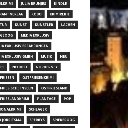
ELKRIMI
JULIA BRUNJES
KINDLE
RANT VERLAG
KOBO
KRIMIREIHE
TUR
KUNST
KÜNSTLER
LACHEN
NGEOOG
MEDIA EXKLUSIV
IA EXKLUSIV ERFAHRUNGEN
IA EXKLUSIV GMBH
MUSIK
NEU
ES
NEUHEIT
NORDERNEY
FRIESEN
OSTFRIESENKRIMI
FRIESISCHE INSELN
OSTFRIESLAND
FRIESLANDKRIMI
PLANTAGE
POP
IONALKRIMI
SCHLAGER
A JORRITSMA
SPERBYS
SPIEKEROOG