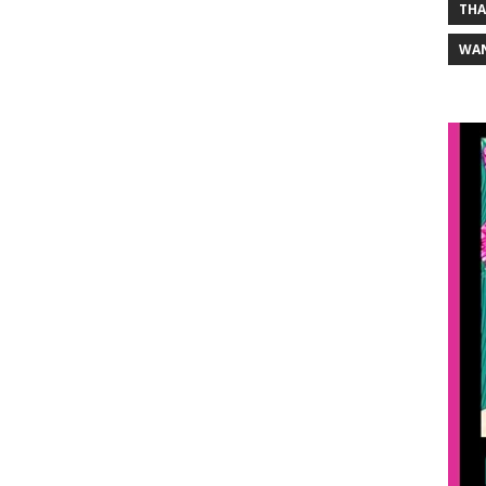
THA
WA