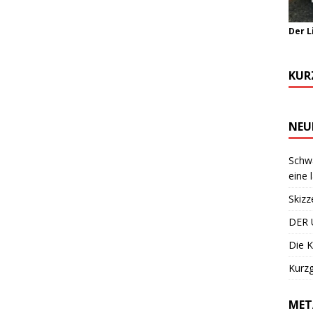
Der L
KUR
NEU
Schwa
eine 
Skizz
DER 
Die K
Kurzg
MET