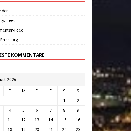
lden
ags-Feed
entar-Feed
Press.org
ESTE KOMMENTARE
ust 2026
D
M
D
F
S
S
1
2
4
5
6
7
8
9
11
12
13
14
15
16
18
19
20
21
22
23