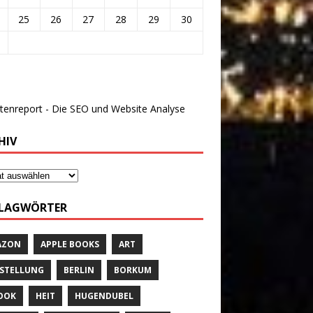
25
26
27
28
29
30
HIV
LAGWÖRTER
AZON
APPLE BOOKS
ART
STELLUNG
BERLIN
BORKUM
OOK
HEIT
HUGENDUBEL