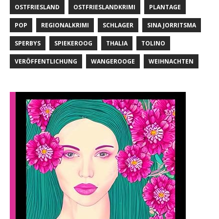
OSTFRIESLAND
OSTFRIESLANDKRIMI
PLANTAGE
POP
REGIONALKRIMI
SCHLAGER
SINA JORRITSMA
SPERBYS
SPIEKEROOG
THALIA
TOLINO
VERÖFFENTLICHUNG
WANGEROOGE
WEIHNACHTEN