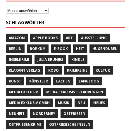
SCHLAGWÖRTER
AMAZON
APPLE BOOKS
ART
AUSSTELLUNG
BERLIN
BORKUM
E-BOOK
HEIT
HUGENDUBEL
INSELKRIMI
JULIA BRUNJES
KINDLE
KLARANT VERLAG
KOBO
KRIMIREIHE
KULTUR
KUNST
KÜNSTLER
LACHEN
LANGEOOG
MEDIA EXKLUSIV
MEDIA EXKLUSIV ERFAHRUNGEN
MEDIA EXKLUSIV GMBH
MUSIK
NEU
NEUES
NEUHEIT
NORDERNEY
OSTFRIESEN
OSTFRIESENKRIMI
OSTFRIESISCHE INSELN