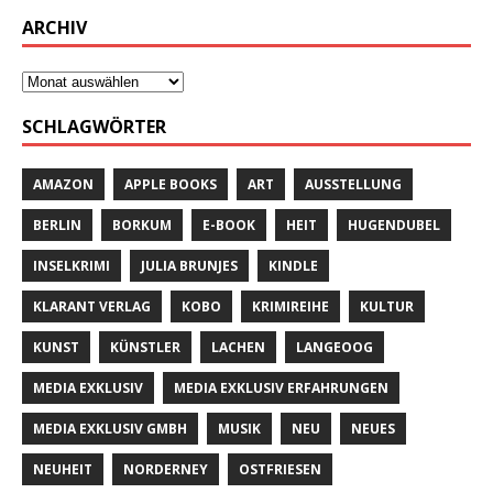
ARCHIV
SCHLAGWÖRTER
AMAZON
APPLE BOOKS
ART
AUSSTELLUNG
BERLIN
BORKUM
E-BOOK
HEIT
HUGENDUBEL
INSELKRIMI
JULIA BRUNJES
KINDLE
KLARANT VERLAG
KOBO
KRIMIREIHE
KULTUR
KUNST
KÜNSTLER
LACHEN
LANGEOOG
MEDIA EXKLUSIV
MEDIA EXKLUSIV ERFAHRUNGEN
MEDIA EXKLUSIV GMBH
MUSIK
NEU
NEUES
NEUHEIT
NORDERNEY
OSTFRIESEN