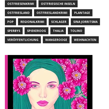
OSTFRIESENKRIMI
OSTFRIESISCHE INSELN
OSTFRIESLAND
OSTFRIESLANDKRIMI
PLANTAGE
POP
REGIONALKRIMI
SCHLAGER
SINA JORRITSMA
SPERBYS
SPIEKEROOG
THALIA
TOLINO
VERÖFFENTLICHUNG
WANGEROOGE
WEIHNACHTEN