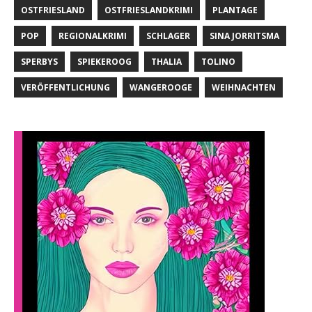
OSTFRIESLAND
OSTFRIESLANDKRIMI
PLANTAGE
POP
REGIONALKRIMI
SCHLAGER
SINA JORRITSMA
SPERBYS
SPIEKEROOG
THALIA
TOLINO
VERÖFFENTLICHUNG
WANGEROOGE
WEIHNACHTEN