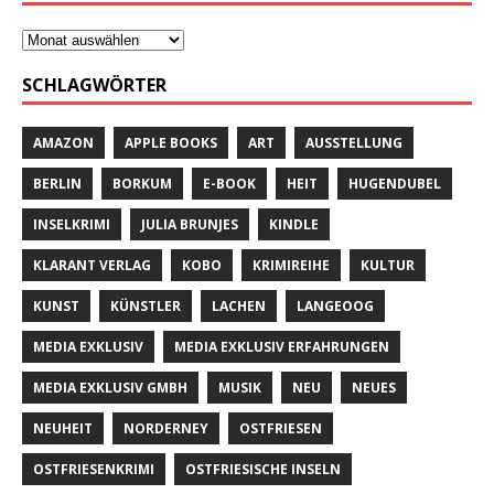
SCHLAGWÖRTER
AMAZON
APPLE BOOKS
ART
AUSSTELLUNG
BERLIN
BORKUM
E-BOOK
HEIT
HUGENDUBEL
INSELKRIMI
JULIA BRUNJES
KINDLE
KLARANT VERLAG
KOBO
KRIMIREIHE
KULTUR
KUNST
KÜNSTLER
LACHEN
LANGEOOG
MEDIA EXKLUSIV
MEDIA EXKLUSIV ERFAHRUNGEN
MEDIA EXKLUSIV GMBH
MUSIK
NEU
NEUES
NEUHEIT
NORDERNEY
OSTFRIESEN
OSTFRIESENKRIMI
OSTFRIESISCHE INSELN