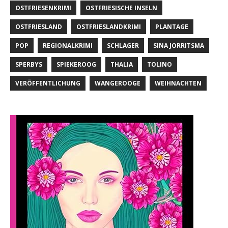
OSTFRIESENKRIMI
OSTFRIESISCHE INSELN
OSTFRIESLAND
OSTFRIESLANDKRIMI
PLANTAGE
POP
REGIONALKRIMI
SCHLAGER
SINA JORRITSMA
SPERBYS
SPIEKEROOG
THALIA
TOLINO
VERÖFFENTLICHUNG
WANGEROOGE
WEIHNACHTEN