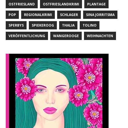
OSTFRIESLAND
OSTFRIESLANDKRIMI
PLANTAGE
POP
REGIONALKRIMI
SCHLAGER
SINA JORRITSMA
SPERBYS
SPIEKEROOG
THALIA
TOLINO
VERÖFFENTLICHUNG
WANGEROOGE
WEIHNACHTEN