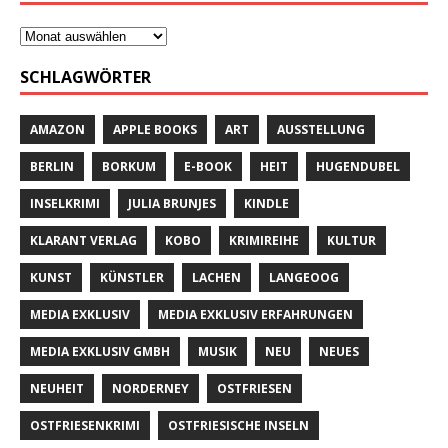
SCHLAGWÖRTER
AMAZON
APPLE BOOKS
ART
AUSSTELLUNG
BERLIN
BORKUM
E-BOOK
HEIT
HUGENDUBEL
INSELKRIMI
JULIA BRUNJES
KINDLE
KLARANT VERLAG
KOBO
KRIMIREIHE
KULTUR
KUNST
KÜNSTLER
LACHEN
LANGEOOG
MEDIA EXKLUSIV
MEDIA EXKLUSIV ERFAHRUNGEN
MEDIA EXKLUSIV GMBH
MUSIK
NEU
NEUES
NEUHEIT
NORDERNEY
OSTFRIESEN
OSTFRIESENKRIMI
OSTFRIESISCHE INSELN