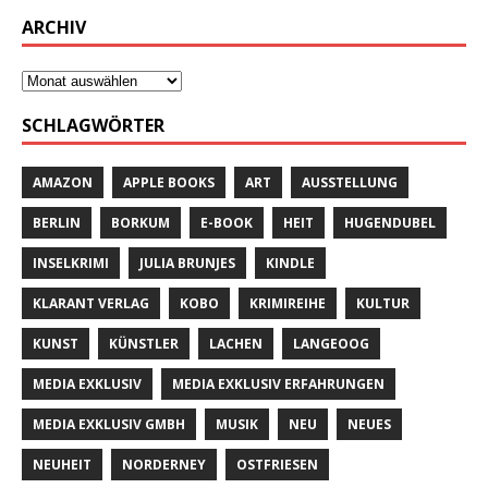
ARCHIV
SCHLAGWÖRTER
AMAZON
APPLE BOOKS
ART
AUSSTELLUNG
BERLIN
BORKUM
E-BOOK
HEIT
HUGENDUBEL
INSELKRIMI
JULIA BRUNJES
KINDLE
KLARANT VERLAG
KOBO
KRIMIREIHE
KULTUR
KUNST
KÜNSTLER
LACHEN
LANGEOOG
MEDIA EXKLUSIV
MEDIA EXKLUSIV ERFAHRUNGEN
MEDIA EXKLUSIV GMBH
MUSIK
NEU
NEUES
NEUHEIT
NORDERNEY
OSTFRIESEN