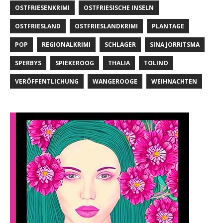
OSTFRIESENKRIMI
OSTFRIESISCHE INSELN
OSTFRIESLAND
OSTFRIESLANDKRIMI
PLANTAGE
POP
REGIONALKRIMI
SCHLAGER
SINA JORRITSMA
SPERBYS
SPIEKEROOG
THALIA
TOLINO
VERÖFFENTLICHUNG
WANGEROOGE
WEIHNACHTEN