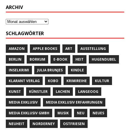
ARCHIV
SCHLAGWÖRTER
AMAZON
APPLE BOOKS
ART
AUSSTELLUNG
BERLIN
BORKUM
E-BOOK
HEIT
HUGENDUBEL
INSELKRIMI
JULIA BRUNJES
KINDLE
KLARANT VERLAG
KOBO
KRIMIREIHE
KULTUR
KUNST
KÜNSTLER
LACHEN
LANGEOOG
MEDIA EXKLUSIV
MEDIA EXKLUSIV ERFAHRUNGEN
MEDIA EXKLUSIV GMBH
MUSIK
NEU
NEUES
NEUHEIT
NORDERNEY
OSTFRIESEN