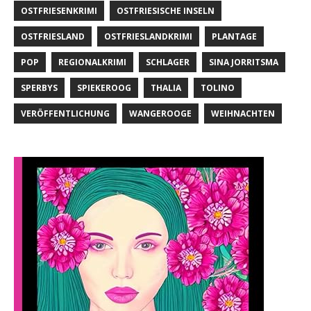
OSTFRIESENKRIMI
OSTFRIESISCHE INSELN
OSTFRIESLAND
OSTFRIESLANDKRIMI
PLANTAGE
POP
REGIONALKRIMI
SCHLAGER
SINA JORRITSMA
SPERBYS
SPIEKEROOG
THALIA
TOLINO
VERÖFFENTLICHUNG
WANGEROOGE
WEIHNACHTEN