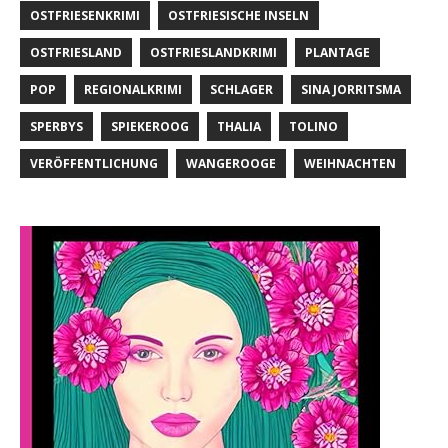
OSTFRIESENKRIMI
OSTFRIESISCHE INSELN
OSTFRIESLAND
OSTFRIESLANDKRIMI
PLANTAGE
POP
REGIONALKRIMI
SCHLAGER
SINA JORRITSMA
SPERBYS
SPIEKEROOG
THALIA
TOLINO
VERÖFFENTLICHUNG
WANGEROOGE
WEIHNACHTEN