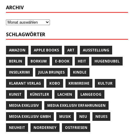
ARCHIV
SCHLAGWÖRTER
AMAZON
APPLE BOOKS
ART
AUSSTELLUNG
BERLIN
BORKUM
E-BOOK
HEIT
HUGENDUBEL
INSELKRIMI
JULIA BRUNJES
KINDLE
KLARANT VERLAG
KOBO
KRIMIREIHE
KULTUR
KUNST
KÜNSTLER
LACHEN
LANGEOOG
MEDIA EXKLUSIV
MEDIA EXKLUSIV ERFAHRUNGEN
MEDIA EXKLUSIV GMBH
MUSIK
NEU
NEUES
NEUHEIT
NORDERNEY
OSTFRIESEN