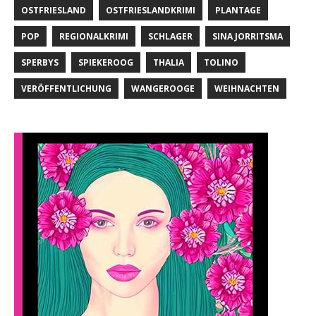
OSTFRIESLAND
OSTFRIESLANDKRIMI
PLANTAGE
POP
REGIONALKRIMI
SCHLAGER
SINA JORRITSMA
SPERBYS
SPIEKEROOG
THALIA
TOLINO
VERÖFFENTLICHUNG
WANGEROOGE
WEIHNACHTEN