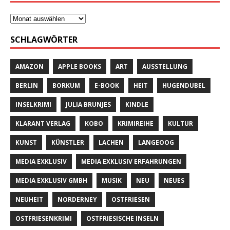
SCHLAGWÖRTER
AMAZON
APPLE BOOKS
ART
AUSSTELLUNG
BERLIN
BORKUM
E-BOOK
HEIT
HUGENDUBEL
INSELKRIMI
JULIA BRUNJES
KINDLE
KLARANT VERLAG
KOBO
KRIMIREIHE
KULTUR
KUNST
KÜNSTLER
LACHEN
LANGEOOG
MEDIA EXKLUSIV
MEDIA EXKLUSIV ERFAHRUNGEN
MEDIA EXKLUSIV GMBH
MUSIK
NEU
NEUES
NEUHEIT
NORDERNEY
OSTFRIESEN
OSTFRIESENKRIMI
OSTFRIESISCHE INSELN