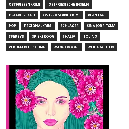
OSTFRIESENKRIMI
OSTFRIESISCHE INSELN
OSTFRIESLAND
OSTFRIESLANDKRIMI
PLANTAGE
POP
REGIONALKRIMI
SCHLAGER
SINA JORRITSMA
SPERBYS
SPIEKEROOG
THALIA
TOLINO
VERÖFFENTLICHUNG
WANGEROOGE
WEIHNACHTEN