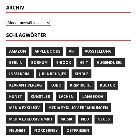
ARCHIV
SCHLAGWÖRTER
AMAZON
APPLE BOOKS
ART
AUSSTELLUNG
BERLIN
BORKUM
E-BOOK
HEIT
HUGENDUBEL
INSELKRIMI
JULIA BRUNJES
KINDLE
KLARANT VERLAG
KOBO
KRIMIREIHE
KULTUR
KUNST
KÜNSTLER
LACHEN
LANGEOOG
MEDIA EXKLUSIV
MEDIA EXKLUSIV ERFAHRUNGEN
MEDIA EXKLUSIV GMBH
MUSIK
NEU
NEUES
NEUHEIT
NORDERNEY
OSTFRIESEN