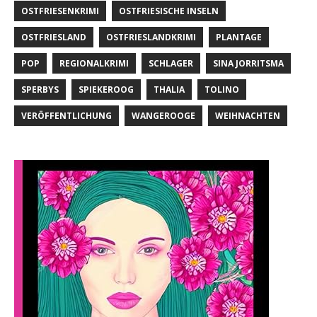
OSTFRIESENKRIMI
OSTFRIESISCHE INSELN
OSTFRIESLAND
OSTFRIESLANDKRIMI
PLANTAGE
POP
REGIONALKRIMI
SCHLAGER
SINA JORRITSMA
SPERBYS
SPIEKEROOG
THALIA
TOLINO
VERÖFFENTLICHUNG
WANGEROOGE
WEIHNACHTEN