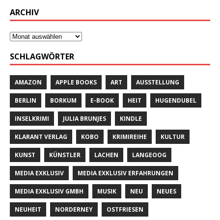
ARCHIV
SCHLAGWÖRTER
AMAZON
APPLE BOOKS
ART
AUSSTELLUNG
BERLIN
BORKUM
E-BOOK
HEIT
HUGENDUBEL
INSELKRIMI
JULIA BRUNJES
KINDLE
KLARANT VERLAG
KOBO
KRIMIREIHE
KULTUR
KUNST
KÜNSTLER
LACHEN
LANGEOOG
MEDIA EXKLUSIV
MEDIA EXKLUSIV ERFAHRUNGEN
MEDIA EXKLUSIV GMBH
MUSIK
NEU
NEUES
NEUHEIT
NORDERNEY
OSTFRIESEN