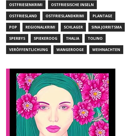
OSTFRIESENKRIMI
OSTFRIESISCHE INSELN
OSTFRIESLAND
OSTFRIESLANDKRIMI
PLANTAGE
POP
REGIONALKRIMI
SCHLAGER
SINA JORRITSMA
SPERBYS
SPIEKEROOG
THALIA
TOLINO
VERÖFFENTLICHUNG
WANGEROOGE
WEIHNACHTEN