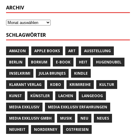
ARCHIV
SCHLAGWÖRTER
AMAZON
APPLE BOOKS
ART
AUSSTELLUNG
BERLIN
BORKUM
E-BOOK
HEIT
HUGENDUBEL
INSELKRIMI
JULIA BRUNJES
KINDLE
KLARANT VERLAG
KOBO
KRIMIREIHE
KULTUR
KUNST
KÜNSTLER
LACHEN
LANGEOOG
MEDIA EXKLUSIV
MEDIA EXKLUSIV ERFAHRUNGEN
MEDIA EXKLUSIV GMBH
MUSIK
NEU
NEUES
NEUHEIT
NORDERNEY
OSTFRIESEN