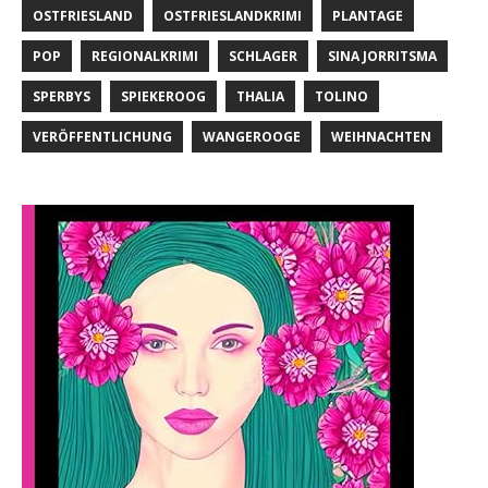
OSTFRIESLAND
OSTFRIESLANDKRIMI
PLANTAGE
POP
REGIONALKRIMI
SCHLAGER
SINA JORRITSMA
SPERBYS
SPIEKEROOG
THALIA
TOLINO
VERÖFFENTLICHUNG
WANGEROOGE
WEIHNACHTEN