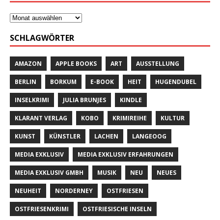
SCHLAGWÖRTER
AMAZON
APPLE BOOKS
ART
AUSSTELLUNG
BERLIN
BORKUM
E-BOOK
HEIT
HUGENDUBEL
INSELKRIMI
JULIA BRUNJES
KINDLE
KLARANT VERLAG
KOBO
KRIMIREIHE
KULTUR
KUNST
KÜNSTLER
LACHEN
LANGEOOG
MEDIA EXKLUSIV
MEDIA EXKLUSIV ERFAHRUNGEN
MEDIA EXKLUSIV GMBH
MUSIK
NEU
NEUES
NEUHEIT
NORDERNEY
OSTFRIESEN
OSTFRIESENKRIMI
OSTFRIESISCHE INSELN