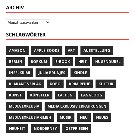
ARCHIV
SCHLAGWÖRTER
AMAZON
APPLE BOOKS
ART
AUSSTELLUNG
BERLIN
BORKUM
E-BOOK
HEIT
HUGENDUBEL
INSELKRIMI
JULIA BRUNJES
KINDLE
KLARANT VERLAG
KOBO
KRIMIREIHE
KULTUR
KUNST
KÜNSTLER
LACHEN
LANGEOOG
MEDIA EXKLUSIV
MEDIA EXKLUSIV ERFAHRUNGEN
MEDIA EXKLUSIV GMBH
MUSIK
NEU
NEUES
NEUHEIT
NORDERNEY
OSTFRIESEN