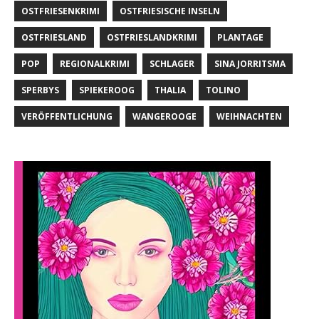
OSTFRIESENKRIMI
OSTFRIESISCHE INSELN
OSTFRIESLAND
OSTFRIESLANDKRIMI
PLANTAGE
POP
REGIONALKRIMI
SCHLAGER
SINA JORRITSMA
SPERBYS
SPIEKEROOG
THALIA
TOLINO
VERÖFFENTLICHUNG
WANGEROOGE
WEIHNACHTEN