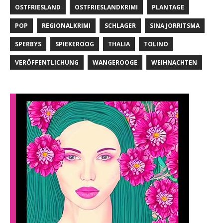
OSTFRIESLAND
OSTFRIESLANDKRIMI
PLANTAGE
POP
REGIONALKRIMI
SCHLAGER
SINA JORRITSMA
SPERBYS
SPIEKEROOG
THALIA
TOLINO
VERÖFFENTLICHUNG
WANGEROOGE
WEIHNACHTEN