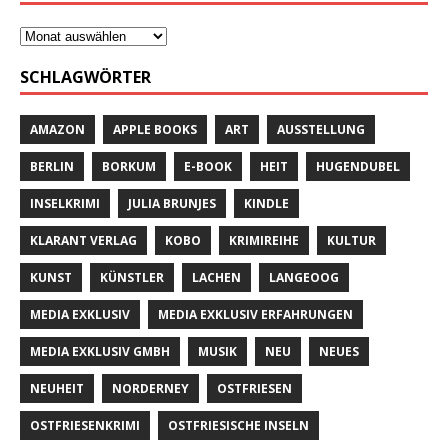
SCHLAGWÖRTER
AMAZON
APPLE BOOKS
ART
AUSSTELLUNG
BERLIN
BORKUM
E-BOOK
HEIT
HUGENDUBEL
INSELKRIMI
JULIA BRUNJES
KINDLE
KLARANT VERLAG
KOBO
KRIMIREIHE
KULTUR
KUNST
KÜNSTLER
LACHEN
LANGEOOG
MEDIA EXKLUSIV
MEDIA EXKLUSIV ERFAHRUNGEN
MEDIA EXKLUSIV GMBH
MUSIK
NEU
NEUES
NEUHEIT
NORDERNEY
OSTFRIESEN
OSTFRIESENKRIMI
OSTFRIESISCHE INSELN