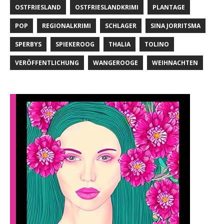
OSTFRIESLAND
OSTFRIESLANDKRIMI
PLANTAGE
POP
REGIONALKRIMI
SCHLAGER
SINA JORRITSMA
SPERBYS
SPIEKEROOG
THALIA
TOLINO
VERÖFFENTLICHUNG
WANGEROOGE
WEIHNACHTEN