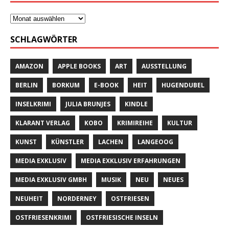
SCHLAGWÖRTER
AMAZON
APPLE BOOKS
ART
AUSSTELLUNG
BERLIN
BORKUM
E-BOOK
HEIT
HUGENDUBEL
INSELKRIMI
JULIA BRUNJES
KINDLE
KLARANT VERLAG
KOBO
KRIMIREIHE
KULTUR
KUNST
KÜNSTLER
LACHEN
LANGEOOG
MEDIA EXKLUSIV
MEDIA EXKLUSIV ERFAHRUNGEN
MEDIA EXKLUSIV GMBH
MUSIK
NEU
NEUES
NEUHEIT
NORDERNEY
OSTFRIESEN
OSTFRIESENKRIMI
OSTFRIESISCHE INSELN