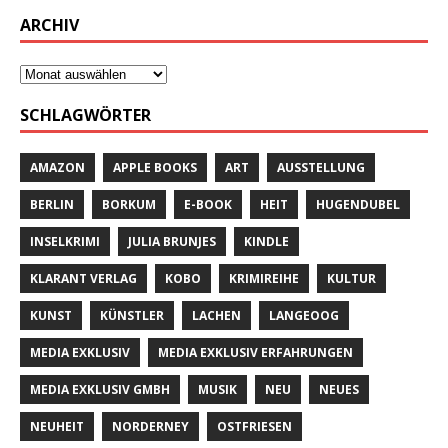
ARCHIV
SCHLAGWÖRTER
AMAZON
APPLE BOOKS
ART
AUSSTELLUNG
BERLIN
BORKUM
E-BOOK
HEIT
HUGENDUBEL
INSELKRIMI
JULIA BRUNJES
KINDLE
KLARANT VERLAG
KOBO
KRIMIREIHE
KULTUR
KUNST
KÜNSTLER
LACHEN
LANGEOOG
MEDIA EXKLUSIV
MEDIA EXKLUSIV ERFAHRUNGEN
MEDIA EXKLUSIV GMBH
MUSIK
NEU
NEUES
NEUHEIT
NORDERNEY
OSTFRIESEN