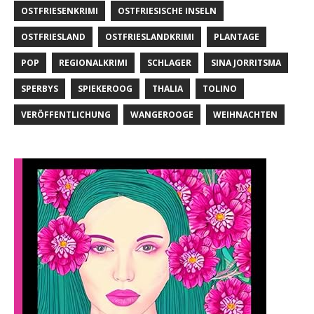
OSTFRIESENKRIMI
OSTFRIESISCHE INSELN
OSTFRIESLAND
OSTFRIESLANDKRIMI
PLANTAGE
POP
REGIONALKRIMI
SCHLAGER
SINA JORRITSMA
SPERBYS
SPIEKEROOG
THALIA
TOLINO
VERÖFFENTLICHUNG
WANGEROOGE
WEIHNACHTEN