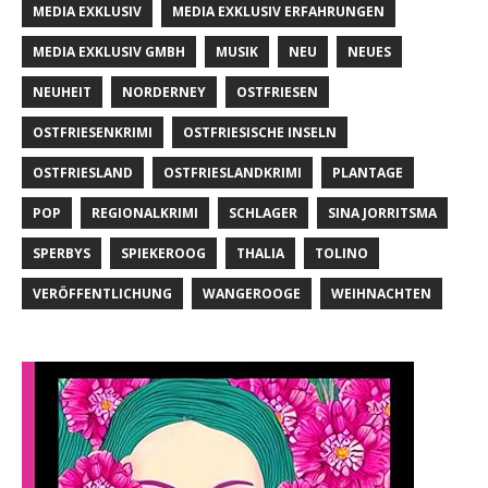
MEDIA EXKLUSIV
MEDIA EXKLUSIV ERFAHRUNGEN
MEDIA EXKLUSIV GMBH
MUSIK
NEU
NEUES
NEUHEIT
NORDERNEY
OSTFRIESEN
OSTFRIESENKRIMI
OSTFRIESISCHE INSELN
OSTFRIESLAND
OSTFRIESLANDKRIMI
PLANTAGE
POP
REGIONALKRIMI
SCHLAGER
SINA JORRITSMA
SPERBYS
SPIEKEROOG
THALIA
TOLINO
VERÖFFENTLICHUNG
WANGEROOGE
WEIHNACHTEN