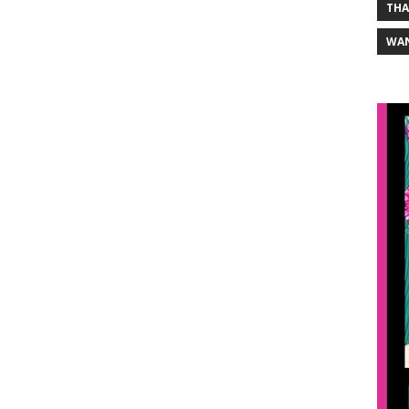
THA
WA