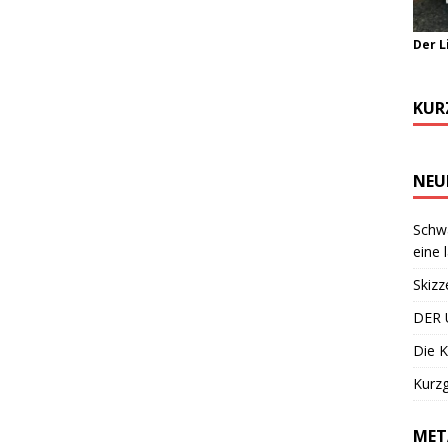
Der L
KUR
NEU
Schwa
eine 
Skizz
DER 
Die K
Kurzg
MET