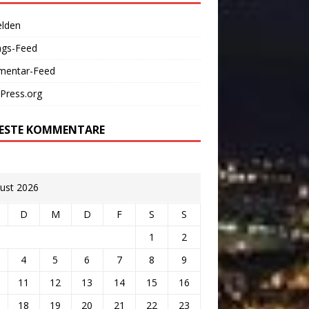
lden
ags-Feed
entar-Feed
Press.org
ESTE KOMMENTARE
ust 2026
D
M
D
F
S
S
1
2
4
5
6
7
8
9
11
12
13
14
15
16
18
19
20
21
22
23