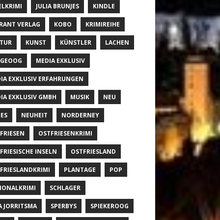
ELKRIMI
JULIA BRUNJES
KINDLE
RANT VERLAG
KOBO
KRIMIREIHE
TUR
KUNST
KÜNSTLER
LACHEN
NGEOOG
MEDIA EXKLUSIV
IA EXKLUSIV ERFAHRUNGEN
IA EXKLUSIV GMBH
MUSIK
NEU
ES
NEUHEIT
NORDERNEY
FRIESEN
OSTFRIESENKRIMI
FRIESISCHE INSELN
OSTFRIESLAND
FRIESLANDKRIMI
PLANTAGE
POP
IONALKRIMI
SCHLAGER
A JORRITSMA
SPERBYS
SPIEKEROOG