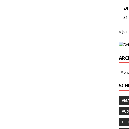
24
31
« Juli
ARC
SCH
AM
AUS
E-B