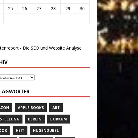
25
26
27
28
29
30
HIV
LAGWÖRTER
AZON
APPLE BOOKS
ART
STELLUNG
BERLIN
BORKUM
OOK
HEIT
HUGENDUBEL