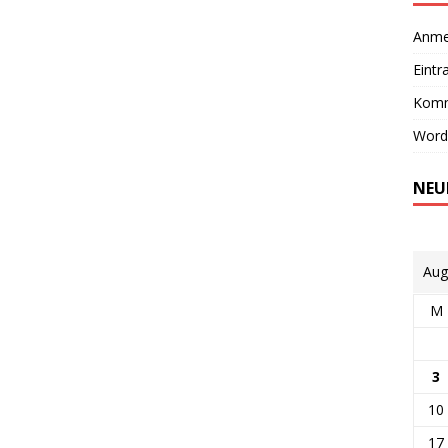
Anme
Eintr
Komm
Word
NEU
Aug
M
3
10
17