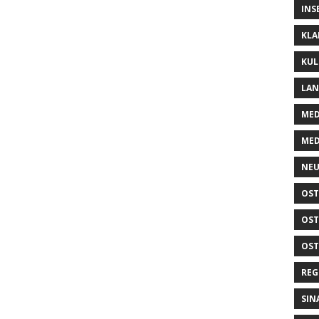
INS
KLA
KUL
LA
MED
MED
NEU
OST
OST
OST
REG
SIN