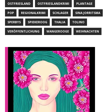
OSTFRIESLAND
OSTFRIESLANDKRIMI
PLANTAGE
POP
REGIONALKRIMI
SCHLAGER
SINA JORRITSMA
SPERBYS
SPIEKEROOG
THALIA
TOLINO
VERÖFFENTLICHUNG
WANGEROOGE
WEIHNACHTEN