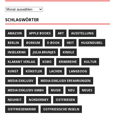
SCHLAGWÖRTER
AMAZON
APPLE BOOKS
ART
AUSSTELLUNG
BERLIN
BORKUM
E-BOOK
HEIT
HUGENDUBEL
INSELKRIMI
JULIA BRUNJES
KINDLE
KLARANT VERLAG
KOBO
KRIMIREIHE
KULTUR
KUNST
KÜNSTLER
LACHEN
LANGEOOG
MEDIA EXKLUSIV
MEDIA EXKLUSIV ERFAHRUNGEN
MEDIA EXKLUSIV GMBH
MUSIK
NEU
NEUES
NEUHEIT
NORDERNEY
OSTFRIESEN
OSTFRIESENKRIMI
OSTFRIESISCHE INSELN