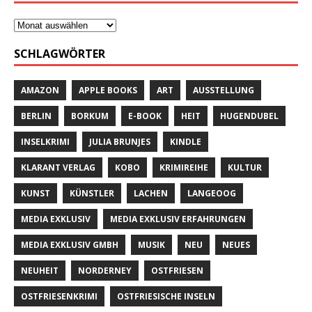
SCHLAGWÖRTER
AMAZON
APPLE BOOKS
ART
AUSSTELLUNG
BERLIN
BORKUM
E-BOOK
HEIT
HUGENDUBEL
INSELKRIMI
JULIA BRUNJES
KINDLE
KLARANT VERLAG
KOBO
KRIMIREIHE
KULTUR
KUNST
KÜNSTLER
LACHEN
LANGEOOG
MEDIA EXKLUSIV
MEDIA EXKLUSIV ERFAHRUNGEN
MEDIA EXKLUSIV GMBH
MUSIK
NEU
NEUES
NEUHEIT
NORDERNEY
OSTFRIESEN
OSTFRIESENKRIMI
OSTFRIESISCHE INSELN