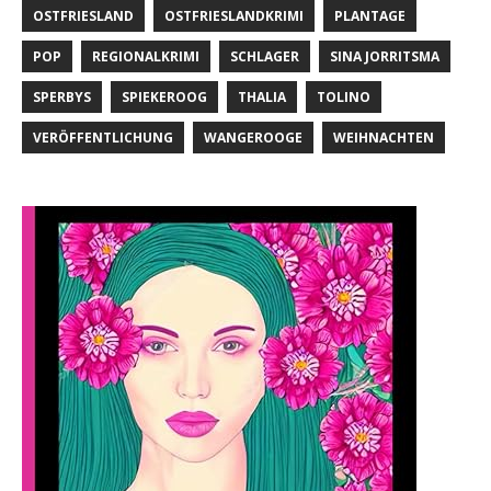
OSTFRIESLAND
OSTFRIESLANDKRIMI
PLANTAGE
POP
REGIONALKRIMI
SCHLAGER
SINA JORRITSMA
SPERBYS
SPIEKEROOG
THALIA
TOLINO
VERÖFFENTLICHUNG
WANGEROOGE
WEIHNACHTEN